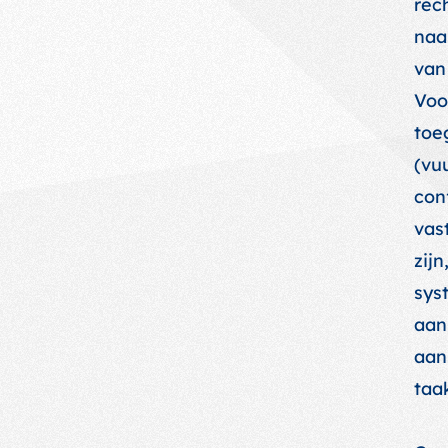
rec
naa
van
Voo
toe
(vu
con
vas
zij
sys
aan
aan
taa