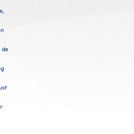
e,
en
n de
ng
ust
r
n