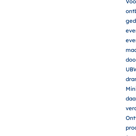
Voo
ont
ged
eve
eve
maa
doo
UBW
dra
Min
daa
ver
Ont
pro