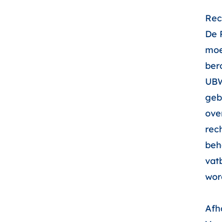
Rec
De 
moe
ber
UBW
geb
ove
rech
beh
vat
wor
Afh