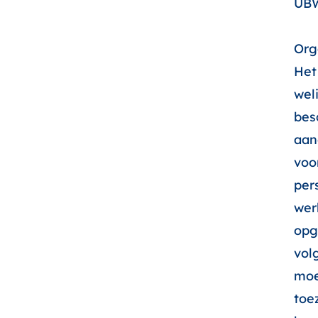
UBW
Org
Het
wel
bes
aan
voo
per
wer
opg
vol
moe
toe