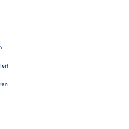
n
m
leit
eren