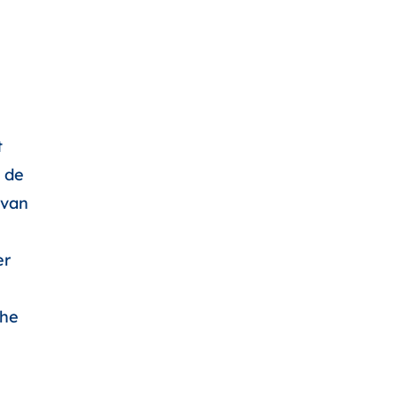
t
 de
 van
er
che