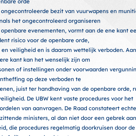
nbare orde
 ongecontroleerde bezit van vuurwapens en muniti
nals het ongecontroleerd organiseren
 openbare evenementen, vormt aan de ene kant e
dent risico voor de openbare orde,
t en veiligheid en is daarom wettelijk verboden. Aa
ere kant kan het wenselijk zijn om
sonen of instellingen onder voorwaarden vergunni
ontheffing op deze verboden te
lenen, juist ter handhaving van de openbare orde, r
veiligheid. De UBW kent vaste procedures voor het
ordelen van aanvragen. De Raad constateert echte
 zittende ministers, al dan niet door een gebrek aa
eid, die procedures regelmatig doorkruisen door de