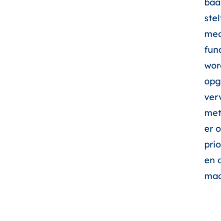
baa
stel
med
fun
wor
opg
ver
met
er 
prio
en 
mac