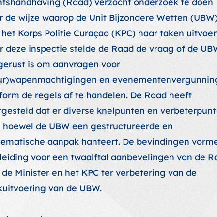
htshandhaving (Raad) verzocht onderzoek te doen
r de wijze waarop de Unit Bijzondere Wetten (UBW
 het Korps Politie Curaçao (KPC) haar taken uitvoer
r deze inspectie stelde de Raad de vraag of de UB
gerust is om aanvragen voor
ur)wapenmachtigingen en evenementenvergunnin
form de regels af te handelen. De Raad heeft
tgesteld dat er diverse knelpunten en verbeterpun
n, hoewel de UBW een gestructureerde en
tematische aanpak hanteert. De bevindingen vorm
leiding voor een twaalftal aanbevelingen van de R
 de Minister en het KPC ter verbetering van de
kuitvoering van de UBW.