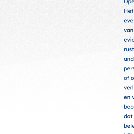
Ope
Het
eve
van
evi
rus
and
per
of 
ver
en 
beo
dat
bel