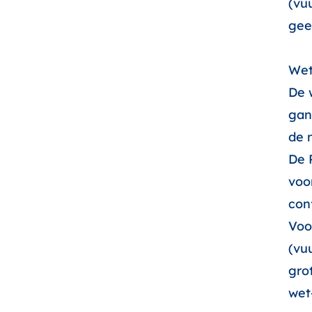
(vu
gee
Wet
De 
gan
de 
De 
voo
con
Voo
(vu
gro
wet