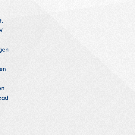
)
t.
W
gen
ten
en
aad