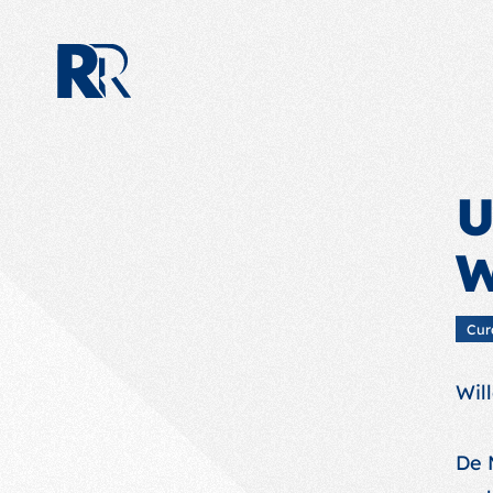
U
W
Cur
Wil
De 