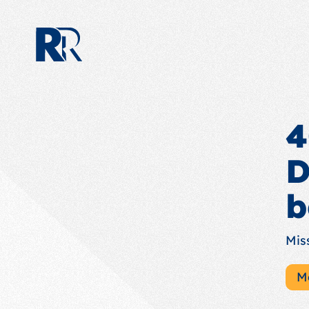
4
D
b
Mis
M