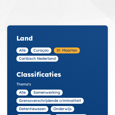
Land
Alle
Curaçao
St. Maarten
Caribisch Nederland
Classificaties
Thema's
Alle
Samenwerking
Grensoverschrijdende criminaliteit
Detentiewezen
Onderwijs