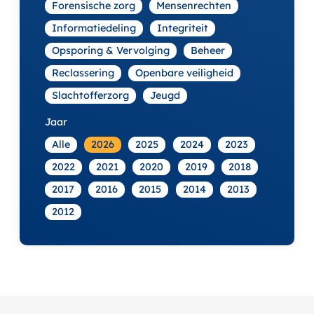
Forensische zorg
Mensenrechten
Informatiedeling
Integriteit
Opsporing & Vervolging
Beheer
Reclassering
Openbare veiligheid
Slachtofferzorg
Jeugd
Jaar
Alle
2026
2025
2024
2023
2022
2021
2020
2019
2018
2017
2016
2015
2014
2013
2012