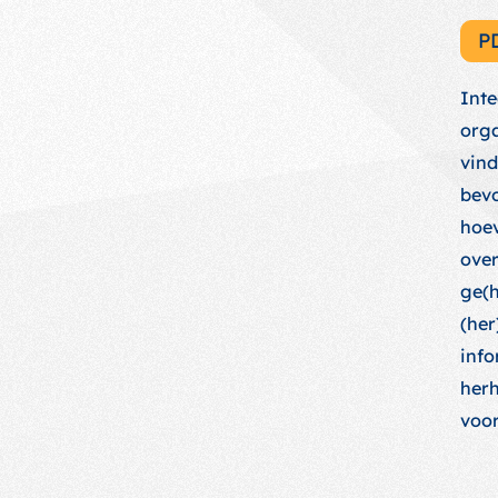
P
Inte
orga
vind
bevo
hoev
ove
ge(h
(her
info
herh
voor