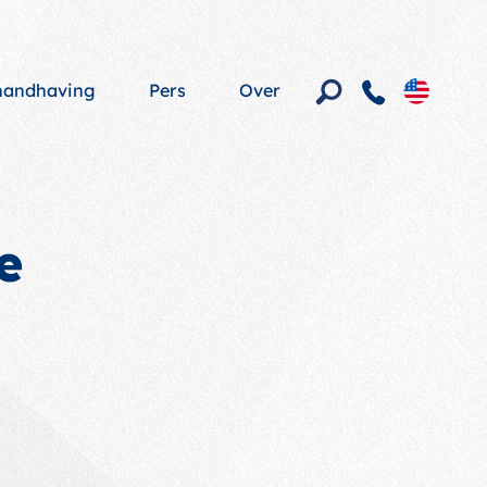
shandhaving
Pers
Over
e