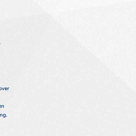
r
over
en
ng.