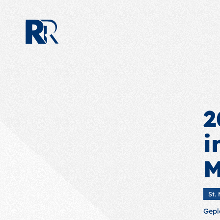
2
i
M
St.
Gepl