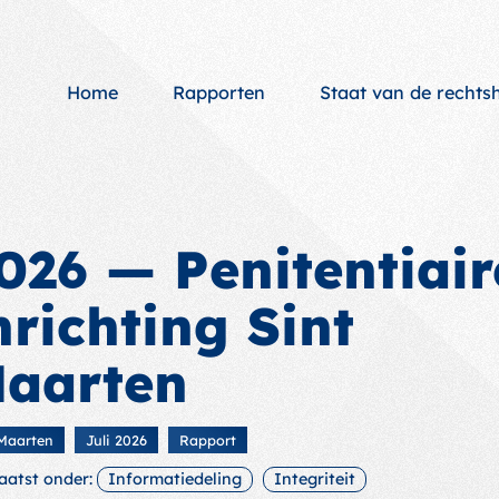
Home
Rapporten
Staat van de recht
026 — Penitentiair
nrichting Sint
aarten
 Maarten
Juli 2026
Rapport
aatst onder:
Informatiedeling
Integriteit