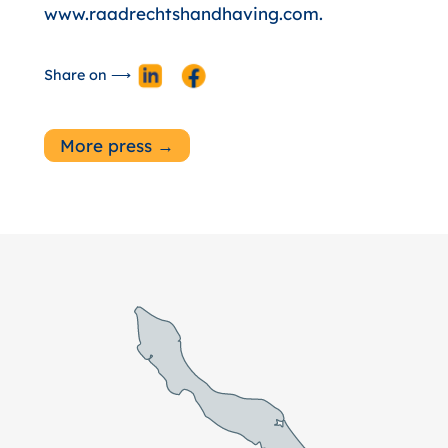
www.raadrechtshandhaving.com.
Share on ⟶
More press →