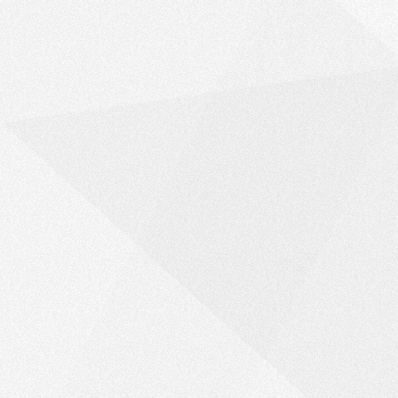
Executie van strafvonnissen
Curaçao
September 2022
Read →