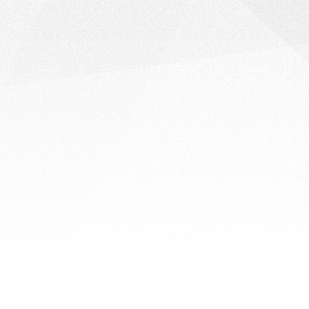
Inspectieonderzoek evaluatie
Onderlinge Regelingen
Detentie
Curaçao
September 2022
Read →